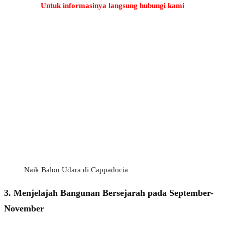
Untuk informasinya langsung hubungi kami
RYAN – Tourketurki.com
Online
Need help? Chat via Whatsapp
Naik Balon Udara di Cappadocia
3. Menjelajah Bangunan Bersejarah pada September-
November