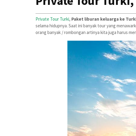
Private Tour Turki
Private Tour Turki
,
Paket liburan keluarga ke Turk
selama hidupnya. Saat ini banyak tour yang menawark
orang banyak / rombongan artinya kita juga harus me