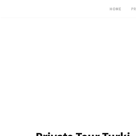
HOME
PR