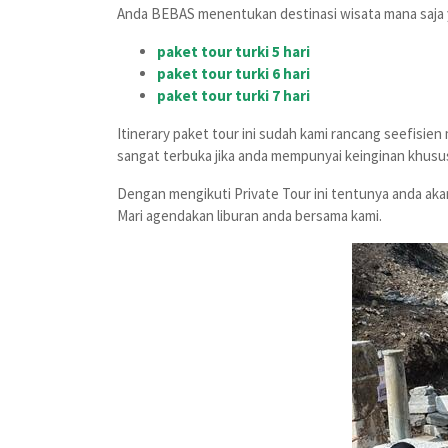
Anda BEBAS menentukan destinasi wisata mana saja yang
paket tour turki 5 hari
paket tour turki 6 hari
paket tour turki 7 hari
Itinerary paket tour ini sudah kami rancang seefisi
sangat terbuka jika anda mempunyai keinginan khus
Dengan mengikuti Private Tour ini tentunya anda ak
Mari agendakan liburan anda bersama kami.