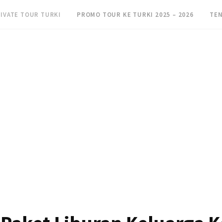
IVATE TOUR TURKI
PROMO TOUR KE TURKI 2025 – 2026
TEN