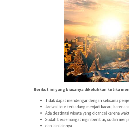
Berikut ini yang biasanya dikeluhkan ketika m
Tidak dapat mendengar dengan seksama penjela
Jadwal tour terkadang menjadi kacau, karena 
Ada destinasi wisata yang dicancel karena wa
Sudah bersemangat ingin berlibur, sudah menja
dan lain lainnya