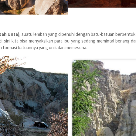
bah Unta)
, suatu lembah yang dipenuhi dengan batu-batuan berbentuk se
 di sini kita bisa menyaksikan para ibu yang sedang memintal benang d
 formasi batuannya yang unik dan memesona.