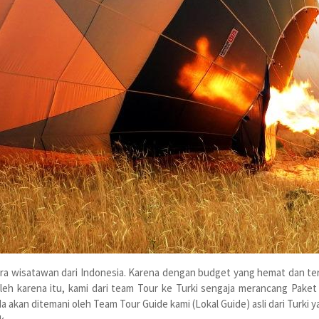
a wisatawan dari Indonesia. Karena dengan budget yang hemat dan terj
leh karena itu, kami dari team Tour ke Turki sengaja merancang Paket 
da akan ditemani oleh Team Tour Guide kami (Lokal Guide) asli dari Turk