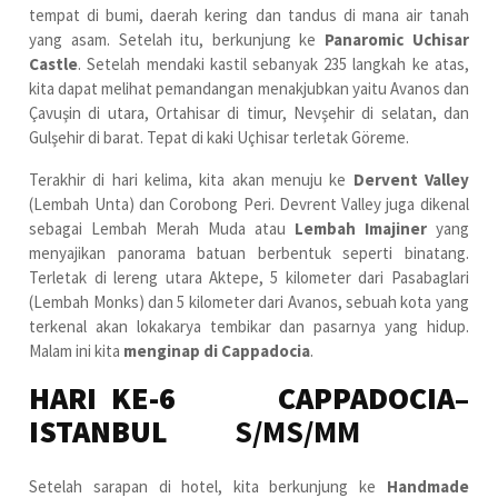
tempat di bumi, daerah kering dan tandus di mana air tanah
yang asam. Setelah itu, berkunjung ke
Panaromic Uchisar
Castle
. Setelah mendaki kastil sebanyak 235 langkah ke atas,
kita dapat melihat pemandangan menakjubkan yaitu Avanos dan
Çavuşin di utara, Ortahisar di timur, Nevşehir di selatan, dan
Gulşehir di barat. Tepat di kaki Uçhisar terletak Göreme.
Terakhir di hari kelima, kita akan menuju ke
Dervent Valley
(Lembah Unta) dan Corobong Peri. Devrent Valley juga dikenal
sebagai Lembah Merah Muda atau
Lembah Imajiner
yang
menyajikan panorama batuan berbentuk seperti binatang.
Terletak di lereng utara Aktepe, 5 kilometer dari Pasabaglari
(Lembah Monks) dan 5 kilometer dari Avanos, sebuah kota yang
terkenal akan lokakarya tembikar dan pasarnya yang hidup.
Malam ini kita
menginap di Cappadocia
.
HARI KE-6 CAPPADOCIA–
ISTANBUL
S/MS/MM
Setelah sarapan di hotel, kita berkunjung ke
Handmade