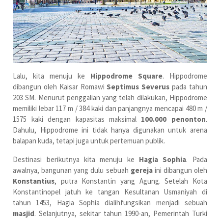
Lalu, kita menuju ke
Hippodrome Square
. Hippodrome
dibangun oleh Kaisar Romawi
Septimus Severus
pada tahun
203 SM. Menurut penggalian yang telah dilakukan, Hippodrome
memiliki lebar 117 m / 384 kaki dan panjangnya mencapai 480 m /
1575 kaki dengan kapasitas maksimal
100.000 penonton
.
Dahulu, Hippodrome ini tidak hanya digunakan untuk arena
balapan kuda, tetapi juga untuk pertemuan publik.
Destinasi berikutnya kita menuju ke
Hagia Sophia
. Pada
awalnya, bangunan yang dulu sebuah
gereja
ini dibangun oleh
Konstantius
, putra Konstantin yang Agung. Setelah Kota
Konstantinopel jatuh ke tangan Kesultanan Usmaniyah di
tahun 1453, Hagia Sophia dialihfungsikan menjadi sebuah
masjid
. Selanjutnya, sekitar tahun 1990-an, Pemerintah Turki