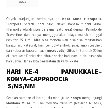
Turki
Obyek kunjungan berikutnya ke
Kota Kuno Hierapolis
.
Hierapolis berarti ‘Kota Suci’ dalam bahasa Yunani kuno.
Hierapolis adalah situs bersama (satu area) dengan Pamukkale
Travertine dan hanya mengggunakan biaya masuk tunggal
(sekitar 35 Lira). Kita bisa menemukan sisa-sisa reruntuhan
bangunan, katedral, kuil, tembok-tembok, pilar, amphiteather,
dan kuburan-kuburan tua
(necropolis)
. Situs ini terletak 20 km
di utara kota Denizli dan dibuka setiap hari, namun ditutup pada
hari Senin. Hari ini kita
bermalam di Pamukkale
.
HARI KE-4 PAMUKKALE–
KONYA–CAPPADOCIA
S/MS/MM
Setelah sarapan di hotel, lalu menuju ke
Konya
mengunjungi
Mevlana Museum
. The Mevlana Museum (Mevlana Müzesi),