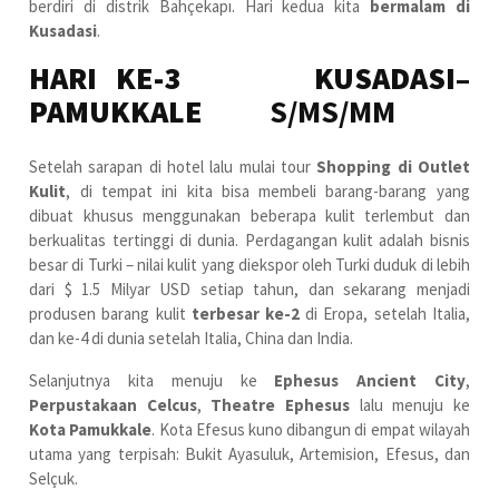
berdiri di distrik Bahçekapı. Hari kedua kita
bermalam di
Kusadasi
.
HARI KE-3 KUSADASI–
PAMUKKALE
S/MS/MM
Setelah sarapan di hotel lalu mulai tour
Shopping di Outlet
Kulit
, di tempat ini kita bisa membeli barang-barang yang
dibuat khusus menggunakan beberapa kulit terlembut dan
berkualitas tertinggi di dunia. Perdagangan kulit adalah bisnis
besar di Turki – nilai kulit yang diekspor oleh Turki duduk di lebih
dari $ 1.5 Milyar USD setiap tahun, dan sekarang menjadi
produsen barang kulit
terbesar ke-2
di Eropa, setelah Italia,
dan ke-4 di dunia setelah Italia, China dan India.
Selanjutnya kita menuju ke
Ephesus Ancient City
,
Perpustakaan Celcus
,
Theatre Ephesus
lalu menuju ke
Kota
Pamukkale
. Kota Efesus kuno dibangun di empat wilayah
utama yang terpisah: Bukit Ayasuluk, Artemision, Efesus, dan
Selçuk.