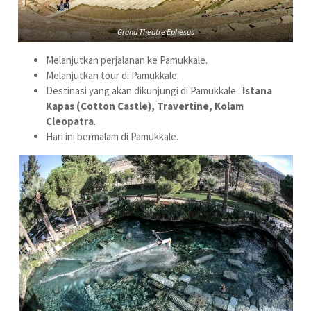
Grand Theatre Ephesus
Melanjutkan perjalanan ke Pamukkale.
Melanjutkan tour di Pamukkale.
Destinasi yang akan dikunjungi di Pamukkale :
Istana
Kapas (Cotton Castle), Travertine, Kolam
Cleopatra
.
Hari ini bermalam di Pamukkale.