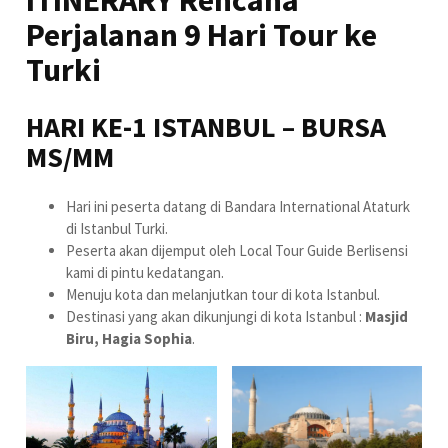
ITINERARY Rencana
Perjalanan 9 Hari Tour ke
Turki
HARI KE-1 ISTANBUL – BURSA
MS/MM
Hari ini peserta datang di Bandara International Ataturk
di Istanbul Turki.
Peserta akan dijemput oleh Local Tour Guide Berlisensi
kami di pintu kedatangan.
Menuju kota dan melanjutkan tour di kota Istanbul.
Destinasi yang akan dikunjungi di kota Istanbul :
Masjid
Biru, Hagia Sophia
.