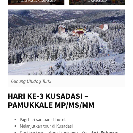
Interior Masjid Agung Bursa
di Kota Bursa
Gunung Uludag Turki
HARI KE-3 KUSADASI –
PAMUKKALE MP/MS/MM
Pagi hari sarapan di hotel.
Melanjutkan tour di Kusadasi.
Destinasi yang akan dikunjungi di Kusadasi :
Ephesus