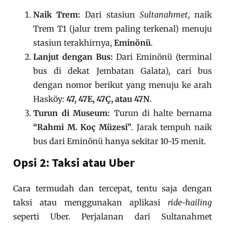
Naik Trem:
Dari stasiun
Sultanahmet
, naik
Trem T1 (jalur trem paling terkenal) menuju
stasiun terakhirnya,
Eminönü
.
Lanjut dengan Bus:
Dari Eminönü (terminal
bus di dekat Jembatan Galata), cari bus
dengan nomor berikut yang menuju ke arah
Hasköy:
47, 47E, 47Ç, atau 47N
.
Turun di Museum:
Turun di halte bernama
“Rahmi M. Koç Müzesi”
. Jarak tempuh naik
bus dari Eminönü hanya sekitar 10-15 menit.
Opsi 2: Taksi atau Uber
Cara termudah dan tercepat, tentu saja dengan
taksi atau menggunakan aplikasi
ride-hailing
seperti Uber. Perjalanan dari Sultanahmet