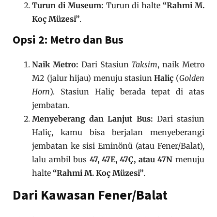
Turun di Museum:
Turun di halte
“Rahmi M.
Koç Müzesi”
.
Opsi 2: Metro dan Bus
Naik Metro:
Dari Stasiun
Taksim
, naik Metro
M2 (jalur hijau) menuju stasiun
Haliç
(
Golden
Horn
). Stasiun Haliç berada tepat di atas
jembatan.
Menyeberang dan Lanjut Bus:
Dari stasiun
Haliç, kamu bisa berjalan menyeberangi
jembatan ke sisi Eminönü (atau Fener/Balat),
lalu ambil bus
47, 47E, 47Ç, atau 47N
menuju
halte
“Rahmi M. Koç Müzesi”
.
Dari Kawasan Fener/Balat