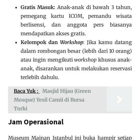
Gratis Masuk:
Anak-anak di bawah 3 tahun,
pemegang kartu ICOM, pemandu wisata
berlisensi, dan anggota pers biasanya
mendapatkan akses gratis.
Kelompok dan
Workshop
: Jika kamu datang
dalam rombongan besar (lebih dari 10 orang)
atau ingin mengikuti
workshop
khusus anak-
anak, disarankan untuk melakukan reservasi
terlebih dahulu.
Baca Yuk :
Masjid Hijau (Green
Mosque) Yesil Camii di Bursa
Turki
Jam Operasional
Museum Mainan Istanbul ini buka hampir setiap