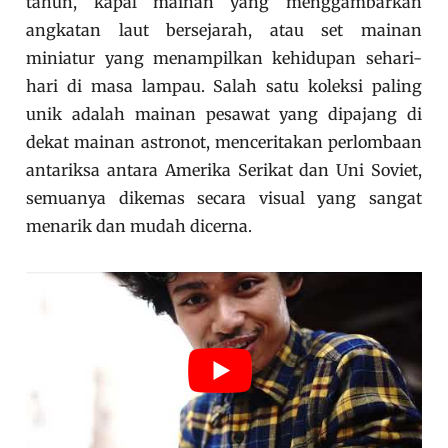
tahun, kapal mainan yang menggambarkan
angkatan laut bersejarah, atau set mainan
miniatur yang menampilkan kehidupan sehari-
hari di masa lampau. Salah satu koleksi paling
unik adalah mainan pesawat yang dipajang di
dekat mainan astronot, menceritakan perlombaan
antariksa antara Amerika Serikat dan Uni Soviet,
semuanya dikemas secara visual yang sangat
menarik dan mudah dicerna.