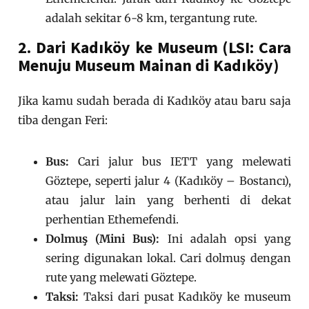
adalah sekitar 6-8 km, tergantung rute.
2. Dari Kadıköy ke Museum (LSI: Cara
Menuju Museum Mainan di Kadıköy)
Jika kamu sudah berada di Kadıköy atau baru saja
tiba dengan Feri:
Bus:
Cari jalur bus IETT yang melewati
Göztepe, seperti jalur 4 (Kadıköy – Bostancı),
atau jalur lain yang berhenti di dekat
perhentian Ethemefendi.
Dolmuş (Mini Bus):
Ini adalah opsi yang
sering digunakan lokal. Cari dolmuş dengan
rute yang melewati Göztepe.
Taksi:
Taksi dari pusat Kadıköy ke museum