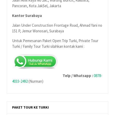
Jalan Amil Raya No 28C, Warung Buncit, Kalibata,
Pancoran, Kota JakSel, Jakarta
Kantor Surabaya
Jalan Under Construction Frontage Road, Ahmad Yani no
151 P, Jemur Wonosari, Surabaya
Untuk Pemesanan Paket Open Trip Turki, Private Tour
Turki / Family Tour Turki silahkan kontak kami :
Telp / Whatsapp :
0878-
4033-2492
(Nurman)
PAKET TOUR KE TURKI