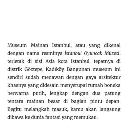
Museum Mainan Istanbul, atau yang dikenal
dengan nama resminya
İstanbul Oyuncak Müzesi
,
terletak di sisi Asia kota Istanbul, tepatnya di
distrik Göztepe, Kadıköy. Bangunan museum ini
sendiri sudah menawan dengan gaya arsitektur
khasnya yang didesain menyerupai rumah boneka
berwarna putih, lengkap dengan dua patung
tentara mainan besar di bagian pintu depan.
Begitu melangkah masuk, kamu akan langsung
dibawa ke dunia fantasi yang memukau.