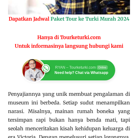
Dapatkan Jadwal
Paket Tour ke Turki Murah 2024
Hanya di Tourketurki.com
Untuk informasinya langsung hubungi kami
RYAN – Tourketurki.com
Online
Need help? Chat via Whatsapp
Penyajiannya yang unik membuat pengalaman di
museum ini berbeda. Setiap sudut menampilkan
narasi. Misalnya, mainan rumah boneka yang
tersimpan rapi bukan hanya benda mati, tapi
seolah menceritakan kisah kehidupan keluarga di
era Victoria. Dengan menelusuri setiap lorongnya,