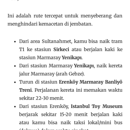
Ini adalah rute tercepat untuk menyeberang dan
menghindari kemacetan di jembatan.
Dari area Sultanahmet, kamu bisa naik tram
T1 ke stasiun
Sirkeci
atau berjalan kaki ke
stasiun Marmaray
Yenikapı
.
Dari stasiun Marmaray
Yenikapı
, naik kereta
jalur Marmaray (arah Gebze).
Turun di stasiun
Erenköy Marmaray Banliyö
Treni
. Perjalanan kereta ini memakan waktu
sekitar 22-30 menit.
Dari stasiun Erenköy,
Istanbul Toy Museum
berjarak sekitar 15-20 menit berjalan kaki
atau kamu bisa naik taksi lokal/mini bus