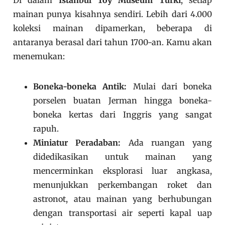
Di dalam
Istanbul Toy Museum Turki
, setiap
mainan punya kisahnya sendiri. Lebih dari 4.000
koleksi mainan dipamerkan, beberapa di
antaranya berasal dari tahun 1700-an. Kamu akan
menemukan:
Boneka-boneka Antik:
Mulai dari boneka
porselen buatan Jerman hingga boneka-
boneka kertas dari Inggris yang sangat
rapuh.
Miniatur Peradaban:
Ada ruangan yang
didedikasikan untuk mainan yang
mencerminkan eksplorasi luar angkasa,
menunjukkan perkembangan roket dan
astronot, atau mainan yang berhubungan
dengan transportasi air seperti kapal uap