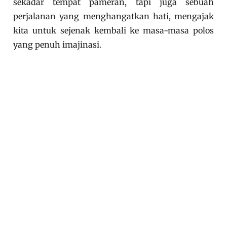
sekadar tempat pameran, tapi juga sebuah
perjalanan yang menghangatkan hati, mengajak
kita untuk sejenak kembali ke masa-masa polos
yang penuh imajinasi.