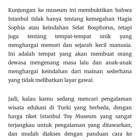
Kunjungan ke museum ini membuktikan bahwa
Istanbul tidak hanya tentang kemegahan Hagia
Sophia atau keindahan Selat Bosphorus, tetapi
juga tentang tempat-tempat unik yang
menghargai memori dan sejarah kecil manusia.
Ini adalah tempat yang akan membuat orang
dewasa mengenang masa lalu dan anak-anak
menghargai keindahan dari mainan sederhana
yang tidak melibatkan layar gawai.
Jadi, kalau kamu sedang mencari pengalaman
wisata edukasi di Turki yang berbeda, dengan
harga tiket Istanbul Toy Museum yang sangat
terjangkau untuk pengalaman yang ditawarkan,
dan mudah diakses dengan panduan cara ke