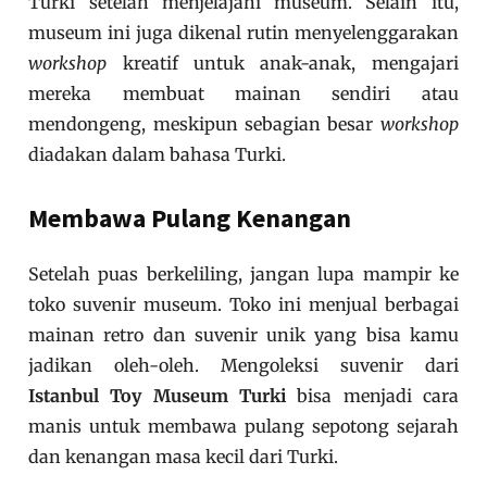
Turki setelah menjelajahi museum. Selain itu,
museum ini juga dikenal rutin menyelenggarakan
workshop
kreatif untuk anak-anak, mengajari
mereka membuat mainan sendiri atau
mendongeng, meskipun sebagian besar
workshop
diadakan dalam bahasa Turki.
Membawa Pulang Kenangan
Setelah puas berkeliling, jangan lupa mampir ke
toko suvenir museum. Toko ini menjual berbagai
mainan retro dan suvenir unik yang bisa kamu
jadikan oleh-oleh. Mengoleksi suvenir dari
Istanbul Toy Museum Turki
bisa menjadi cara
manis untuk membawa pulang sepotong sejarah
dan kenangan masa kecil dari Turki.