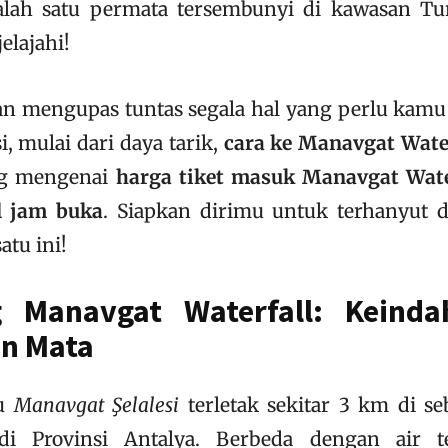
salah satu permata tersembunyi di kawasan Tu
elajahi!
akan mengupas tuntas segala hal yang perlu kamu
, mulai dari daya tarik,
cara ke Manavgat Wate
ng mengenai
harga tiket masuk Manavgat Wate
l jam buka
. Siapkan dirimu untuk terhanyut 
atu ini!
g Manavgat Waterfall: Keinda
n Mata
u
Manavgat Şelalesi
terletak sekitar 3 km di se
di Provinsi Antalya. Berbeda dengan air t