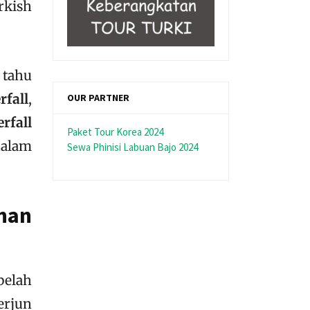
rkish
 tahu
rfall
,
OUR PARTNER
rfall
Paket Tour Korea 2024
dalam
Sewa Phinisi Labuan Bajo 2024
han
belah
erjun