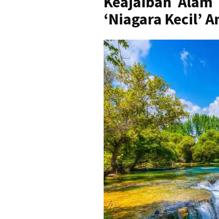
Keajaiban Alam 
‘Niagara Kecil’