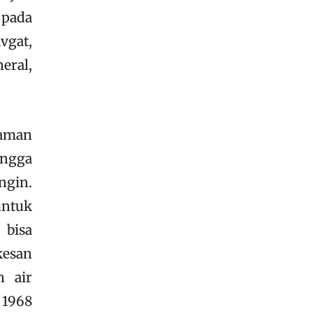
 pada
vgat,
eral,
taman
ingga
ngin.
untuk
 bisa
kesan
n air
 1968