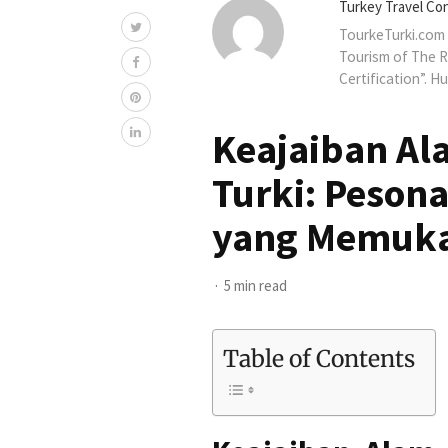
Turkey Travel Co
TourkeTurki.com 
Tourism of The R
Certification”. H
Keajaiban Al
Turki: Pesona
yang Memuk
5 min read
Table of Contents