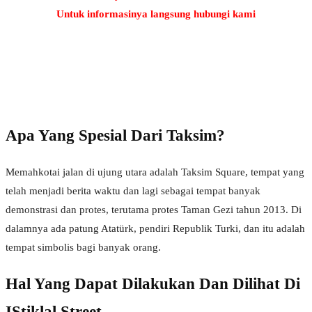
Untuk informasinya langsung hubungi kami
RYAN – Tourketurki.com
Online
Need help? Chat via Whatsapp
Apa Yang Spesial Dari Taksim?
Memahkotai jalan di ujung utara adalah Taksim Square, tempat yang
telah menjadi berita waktu dan lagi sebagai tempat banyak
demonstrasi dan protes, terutama protes Taman Gezi tahun 2013. Di
dalamnya ada patung Atatürk, pendiri Republik Turki, dan itu adalah
tempat simbolis bagi banyak orang.
Hal Yang Dapat Dilakukan Dan Dilihat Di
IStiklal Street