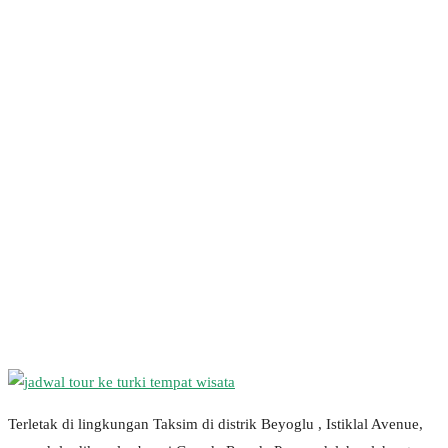
Terletak di lingkungan Taksim di distrik Beyoglu , Istiklal Avenue,