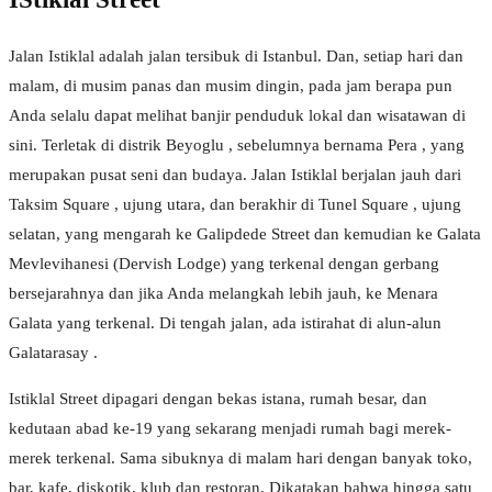
Jalan Istiklal adalah jalan tersibuk di Istanbul. Dan, setiap hari dan
malam, di musim panas dan musim dingin, pada jam berapa pun
Anda selalu dapat melihat banjir penduduk lokal dan wisatawan di
sini. Terletak di distrik Beyoglu , sebelumnya bernama Pera , yang
merupakan pusat seni dan budaya. Jalan Istiklal berjalan jauh dari
Taksim Square , ujung utara, dan berakhir di Tunel Square , ujung
selatan, yang mengarah ke Galipdede Street dan kemudian ke Galata
Mevlevihanesi (Dervish Lodge) yang terkenal dengan gerbang
bersejarahnya dan jika Anda melangkah lebih jauh, ke Menara
Galata yang terkenal. Di tengah jalan, ada istirahat di alun-alun
Galatarasay .
Istiklal Street dipagari dengan bekas istana, rumah besar, dan
kedutaan abad ke-19 yang sekarang menjadi rumah bagi merek-
merek terkenal. Sama sibuknya di malam hari dengan banyak toko,
bar, kafe, diskotik, klub dan restoran. Dikatakan bahwa hingga satu