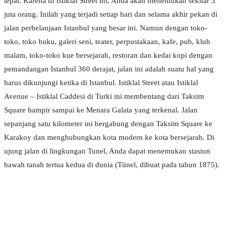
tepat. Karena di Istiklal Street ini, Anda akan menemukan sekitar 3
juta orang. Inilah yang terjadi setiap hari dan selama akhir pekan di
jalan perbelanjaan Istanbul yang besar ini. Namun dengan toko-
toko, toko buku, galeri seni, teater, perpustakaan, kafe, pub, klub
malam, toko-toko kue bersejarah, restoran dan kedai kopi dengan
pemandangan Istanbul 360 derajat, jalan ini adalah suatu hal yang
harus dikunjungi ketika di Istanbul. Istiklal Street atau Istiklal
Avenue – Istiklal Caddesi di Turki ini membentang dari Taksim
Square hampir sampai ke Menara Galata yang terkenal. Jalan
sepanjang satu kilometer ini bergabung dengan Taksim Square ke
Karakoy dan menghubungkan kota modern ke kota bersejarah. Di
ujung jalan di lingkungan Tunel, Anda dapat menemukan stasiun
bawah tanah tertua kedua di dunia (Tünel, dibuat pada tahun 1875).