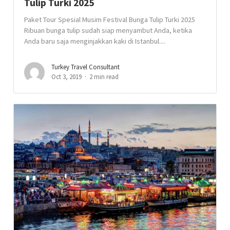
Tulip Turki 2025
Paket Tour Spesial Musim Festival Bunga Tulip Turki 2025
Ribuan bunga tulip sudah siap menyambut Anda, ketika
Anda baru saja menginjakkan kaki di Istanbul....
Turkey Travel Consultant
Oct 3, 2019
2 min read