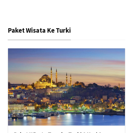
Paket Wisata Ke Turki