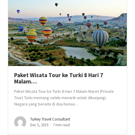
Paket Wisata Tour ke Turki 8 Hari 7
Malam…
Paket Wisata Tour ke Turki 8 Hari 7 Malam Maret (Private
Tour) Turki memang selalu menarik untuk dikunjungi.
Negara yang berada di dua benua...
Turkey Travel Consultant
Dec 5, 2019
7 min read