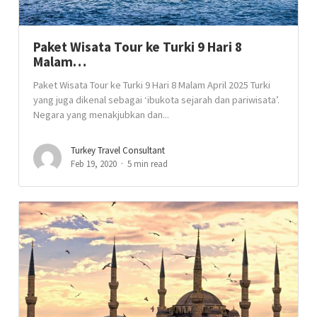
Paket Wisata Tour ke Turki 9 Hari 8
Malam…
Paket Wisata Tour ke Turki 9 Hari 8 Malam April 2025 Turki
yang juga dikenal sebagai ‘ibukota sejarah dan pariwisata’.
Negara yang menakjubkan dan...
Turkey Travel Consultant
Feb 19, 2020
5 min read