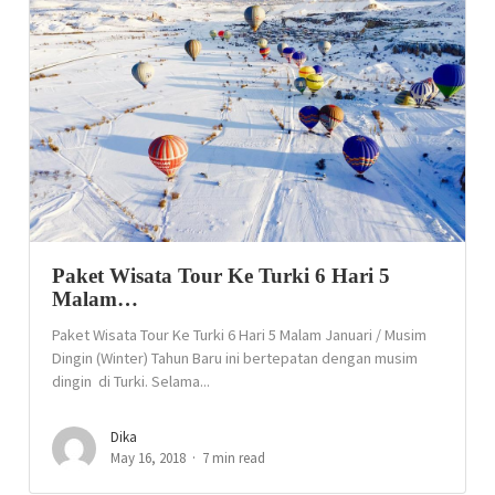
Paket Wisata Tour Ke Turki 6 Hari 5
Malam…
Paket Wisata Tour Ke Turki 6 Hari 5 Malam Januari / Musim
Dingin (Winter) Tahun Baru ini bertepatan dengan musim
dingin di Turki. Selama...
Dika
May 16, 2018
7 min read