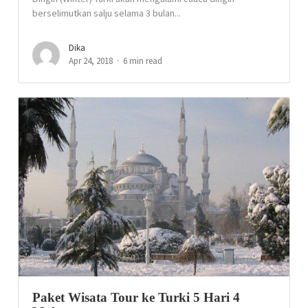
berselimutkan salju selama 3 bulan...
Dika
Apr 24, 2018
6 min read
Paket Wisata Tour ke Turki 5 Hari 4