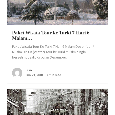
Paket Wisata Tour ke Turki 7 Hari 6
Malam…
Paket Wisata Tour Ke Turki 7 Hari 6 Malam Desember /
Musim Dingin (Winter) Tour ke Turki musim dingin
berselimut salju di bulan Desember...
Dika
Jun 23, 2018
7 min read