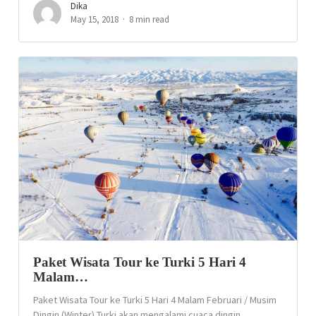
Dika
May 15, 2018
8 min read
Paket Wisata Tour ke Turki 5 Hari 4
Malam…
Paket Wisata Tour ke Turki 5 Hari 4 Malam Februari / Musim
Dingin (Winter) Turki akan mengalami cuaca dingin