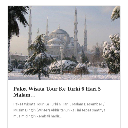
Paket Wisata Tour Ke Turki 6 Hari 5
Malam…
Paket Wisata Tour Ke Turki 6 Hari 5 Malam Desember /
Musim Dingin (Winter) Akhir tahun kali ini tepat saatnya
musim dingin kembali hadir...