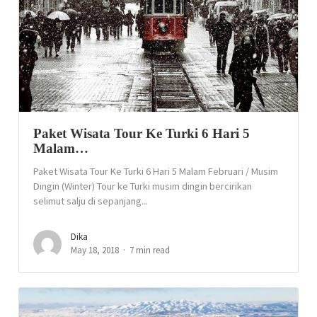
Paket Wisata Tour Ke Turki 6 Hari 5
Malam…
Paket Wisata Tour Ke Turki 6 Hari 5 Malam Februari / Musim
Dingin (Winter) Tour ke Turki musim dingin bercirikan
selimut salju di sepanjang...
Dika
May 18, 2018
7 min read