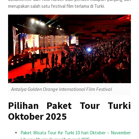
merupakan salah satu festival film terlama di Turki.
Antalya Golden Orange International Film Festival
Pilihan Paket Tour Turki
Oktober 2025
Paket Wisata Tour Ke Turki 10 hari Oktober – November